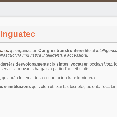
Linguatec
uatec
qu'organiza un
Congrès transfronterèr
titolat
Intelligénci
frastructura lingüistica intelligenta e accessibla
.
s
darrèrs desvolopaments
: la
sintèsi vocau
en occitan
Votz
, 
servicis innovants hargats a partir d'aqueths utís.
qu'auràn lo tèma de la cooperacion transfronterèra.
s e institucions
qui vòlen utilizar las tecnologias entà l'occitan