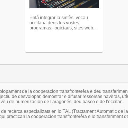
Entà integrar la sintèsi vocau
occitana dens los vostes
programas, logiciaus, sites web...
pament de la cooperacion transfronterèra e deu transferimen
ectiu de desvolopar, demostrar e difusar ressorsas navèras, utí
nivèu de numerizacion de l'aragonés, deu basco e de l'occitan.
es de recèrca especializats en lo TAL (Tractament Automatic de l
ui practican la cooperacion transfronterèra e lo transferiment d