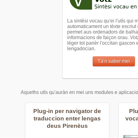
La sintèsi vocau qu'ei l'utís qui 
automaticament un tèxte escriut 
permet aus ordenadors de balha
informacions de faiçon orau.
Vot
léger tot parièr l'occitan gascon e
lengadocian.
Tà'n saber mei
Aqueths utís qu'auràn en mei uns modules e aplicacio
Plug-in per navigator de
Pl
traduccion enter lengas
voca
deus Pirenèus