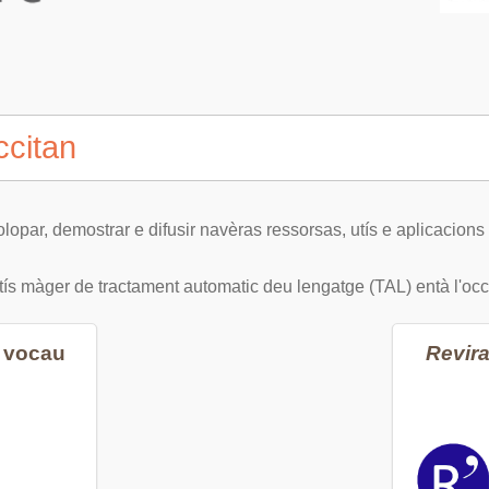
ccitan
olopar, demostrar e difusir navèras ressorsas, utís e aplicacions
ís màger de tractament automatic deu lengatge (TAL) entà l'occ
i vocau
Revir