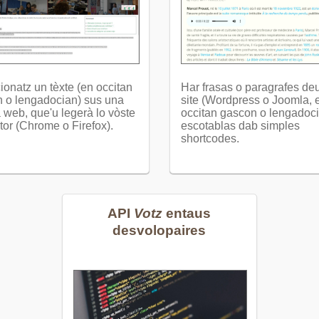
ionatz un tèxte (en occitan
Har frasas o paragrafes de
 o lengadocian) sus una
site (Wordpress o Joomla, 
 web, que'u legerà lo vòste
occitan gascon o lengadoc
tor (Chrome o Firefox).
escotablas dab simples
shortcodes.
API
Votz
entaus
desvolopaires