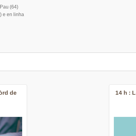
 Pau (64)
) e en linha
còrd de
14 h : 