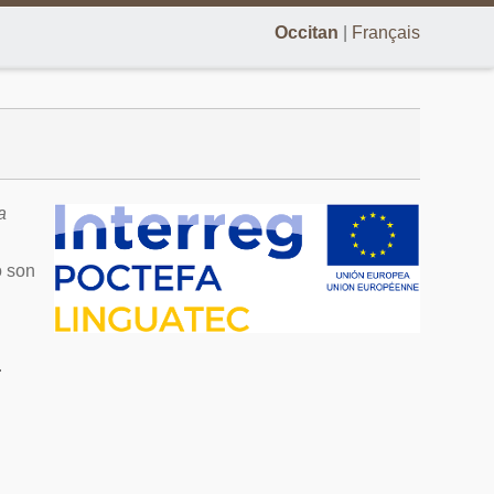
Occitan
|
Français
a
lo son
.