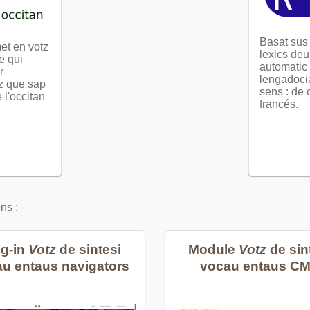
Basat su
met en votz
lexics deu
e qui
automatic 
r
lengadoci
z
que sap
sens : de 
 l'occitan
francés.
ns :
ug-in
Votz
de sintesi
Module
Votz
de sin
u entaus navigators
vocau entaus C