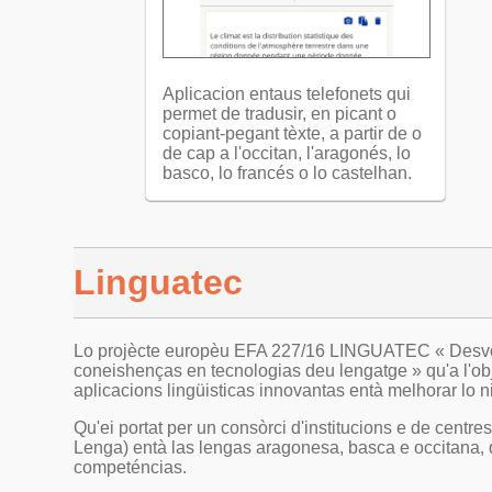
Aplicacion entaus telefonets qui
permet de tradusir, en picant o
copiant-pegant tèxte, a partir de o
de cap a l'occitan, l'aragonés, lo
basco, lo francés o lo castelhan.
Linguatec
Lo projècte europèu EFA 227/16 LINGUATEC « Desvolo
coneishenças en tecnologias deu lengatge » qu'a l'obj
aplicacions lingüisticas innovantas entà melhorar lo 
Qu'ei portat per un consòrci d'institucions e de centr
Lenga) entà las lengas aragonesa, basca e occitana, q
competéncias.