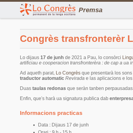
Premsa
Congrès transfronterèr 
Lo dijaus
17 de junh
de 2021 a Pau, lo consòrci
Ling
artificiau e cooperacion transfronterèra : de cap a ua in
Ad aqueth parat,
Lo Congrès
que presentarà los son
traductor automatic
Revirada
e las aplicacions e los 
Duas
taulas redonas
que seràn tanben perpausadas, 
Enfin, que's harà ua signatura publica dab
enterpresa
Informacions practicas
Data : Dijaus 17 de junh
Orari : 9 h - 15 h