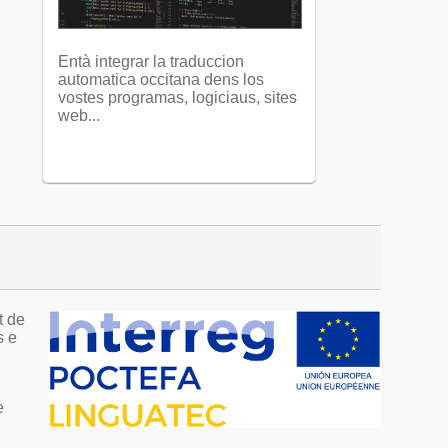
Entà integrar la traduccion
automatica occitana dens los
vostes programas, logiciaus, sites
web...
t de
s e
a
e