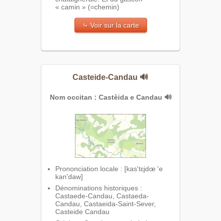
« camin » (=chemin)
⤷ Voir sur la carte
Casteide-Candau
🔊
Nom occitan : Castèida e Candau
🔊
Prononciation locale : [kas'tɛjdœ 'e
kan'daw]
Dénominations historiques :
Castaede-Candau, Castaeda-
Candau, Castaeida-Saint-Sever,
Casteide Candau