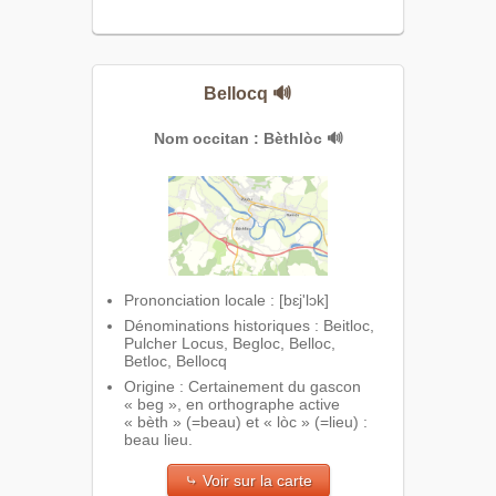
Bellocq
🔊
Nom occitan : Bèthlòc
🔊
Prononciation locale : [bɛj'lɔk]
Dénominations historiques : Beitloc,
Pulcher Locus, Begloc, Belloc,
Betloc, Bellocq
Origine : Certainement du gascon
« beg », en orthographe active
« bèth » (=beau) et « lòc » (=lieu) :
beau lieu.
⤷ Voir sur la carte