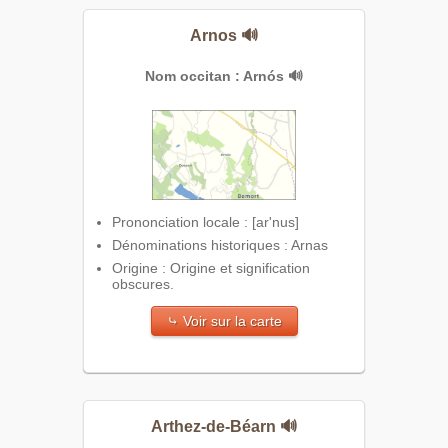
Arnos
🔊
Nom occitan : Arnós
🔊
Prononciation locale : [ar'nus]
Dénominations historiques : Arnas
Origine : Origine et signification
obscures.
⤷ Voir sur la carte
Arthez-de-Béarn
🔊