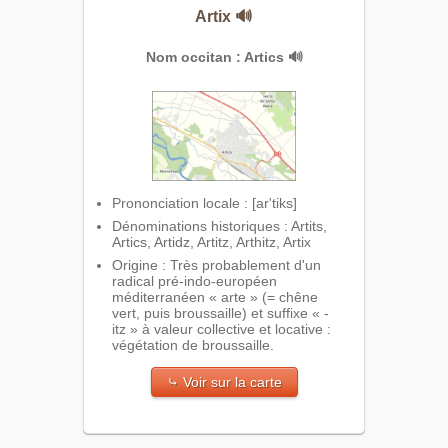
Artix
🔊
Nom occitan : Artics
🔊
Prononciation locale : [ar'tiks]
Dénominations historiques : Artits,
Artics, Artidz, Artitz, Arthitz, Artix
Origine : Très probablement d'un
radical pré-indo-européen
méditerranéen « arte » (= chêne
vert, puis broussaille) et suffixe « -
itz » à valeur collective et locative :
végétation de broussaille.
⤷ Voir sur la carte