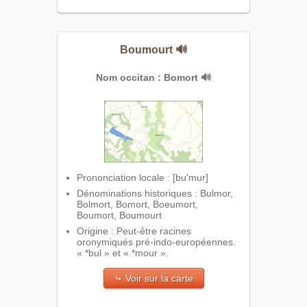
Boumourt
🔊
Nom occitan : Bomort
🔊
Prononciation locale : [bu'mur]
Dénominations historiques : Bulmor,
Bolmort, Bomort, Boeumort,
Boumort, Boumourt
Origine : Peut-être racines
oronymiqués pré-indo-européennes.
« *bul » et « *mour ».
⤷ Voir sur la carte