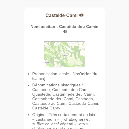
Casteide-Cami
🔊
Nom occitan : Castèida deu Camin
🔊
Prononciation locale : [kas'tɛjdœ 'du
ka'min]
Dénominations historiques :
Castaede, Casteede deu Camii,
Quastede, Castanhede deu Camii,
Castanhede deu Cami, Castaeda,
Castaede au Cami, Castaede-Camii,
Casteide Camy
Origine : Très certainement du latin
« castaneum » (=châtaigner) et
suffixe collectif végétal « -eta » :
châtaigneraie. Et du gascon