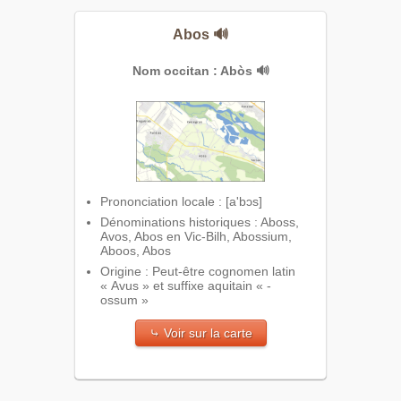
Abos
🔊
Nom occitan : Abòs
🔊
Prononciation locale : [a'bɔs]
Dénominations historiques : Aboss,
Avos, Abos en Vic-Bilh, Abossium,
Aboos, Abos
Origine : Peut-être cognomen latin
« Avus » et suffixe aquitain « -
ossum »
⤷ Voir sur la carte