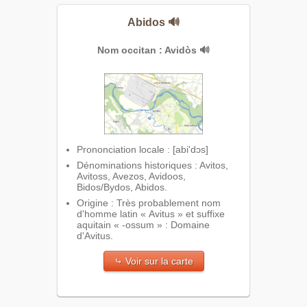
Abidos
🔊
Nom occitan : Avidòs
🔊
Prononciation locale : [abi'dɔs]
Dénominations historiques : Avitos,
Avitoss, Avezos, Avidoos,
Bidos/Bydos, Abidos.
Origine : Très probablement nom
d'homme latin « Avitus » et suffixe
aquitain « -ossum » : Domaine
d'Avitus.
⤷ Voir sur la carte