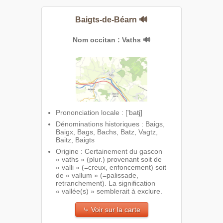
Baigts-de-Béarn
🔊
Nom occitan : Vaths
🔊
Prononciation locale : ['batj]
Dénominations historiques : Baigs,
Baigx, Bags, Bachs, Batz, Vagtz,
Baitz, Baigts
Origine : Certainement du gascon
« vaths » (plur.) provenant soit de
« valli » (=creux, enfoncement) soit
de « vallum » (=palissade,
retranchement). La signification
« vallée(s) » semblerait à exclure.
⤷ Voir sur la carte