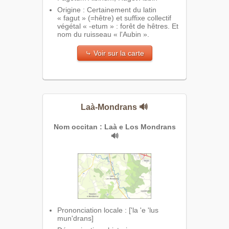
Origine : Certainement du latin
« fagut » (=hêtre) et suffixe collectif
végétal « -etum » : forêt de hêtres. Et
nom du ruisseau « l'Aubin ».
⤷ Voir sur la carte
Laà-Mondrans
🔊
Nom occitan : Laà e Los Mondrans
🔊
Prononciation locale : ['la 'e 'lus
mun'drans]