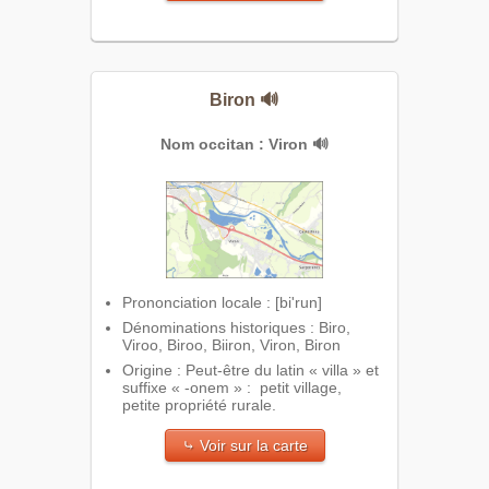
Biron
🔊
Nom occitan : Viron
🔊
Prononciation locale : [bi'run]
Dénominations historiques : Biro,
Viroo, Biroo, Biiron, Viron, Biron
Origine : Peut-être du latin « villa » et
suffixe « -onem » : petit village,
petite propriété rurale.
⤷ Voir sur la carte