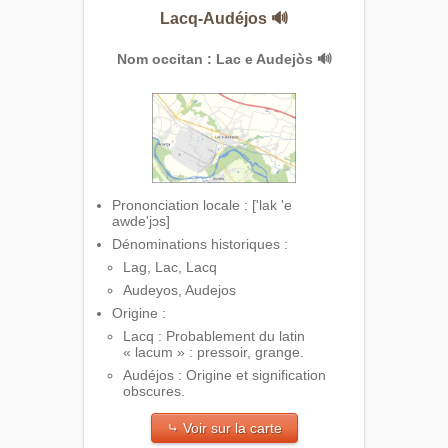
Lacq-Audéjos
🔊
Nom occitan : Lac e Audejòs
🔊
Prononciation locale : ['lak 'e
awde'jɔs]
Dénominations historiques :
Lag, Lac, Lacq
Audeyos, Audejos
Origine :
Lacq : Probablement du latin
« lacum » : pressoir, grange.
Audéjos : Origine et signification
obscures.
⤷ Voir sur la carte