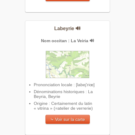
Labeyrie
🔊
Nom occitan : La Veiria
🔊
Prononciation locale : [labej'riœ]
Dénominations historiques : La
Beyria, Beyrie
Origine : Certainement du latin
« vitrina » (=atelier de verrerie)
⤷ Voir sur la carte