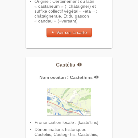
Origine : Certainement du latin
« castaneum » (=châtaigner) et
suffixe collectif végétal « -eta » :
châtaigneraie. Et du gascon
« candau » (=versant)
⤷ Voir sur la carte
Castétis
🔊
Nom occitan : Castethins
🔊
Prononciation locale : [kaste'tins]
Dénominations historiques :
Castetiis, Casteg-Tiis, Castethiis,