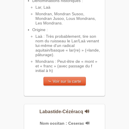
Dénominations historiques :
Lar, Laà
Mondran, Mondran Susoo,
Mondran Jusoo, Lous Mondrans,
Les Mondrans.
Origine :
Laà : Très probablement, tire son
nom du ruisseau le Lar/Laà venant
lui-même d'un radical
aquitain/basque « lar(re) » (=lande,
pâturage).
Mondrans : Peut-être de « mont »
et « franc » (avec passage du f
initial à h)
⤷ Voir sur la carte
Labastide-Cézéracq
🔊
Nom occitan : Ceserac
🔊