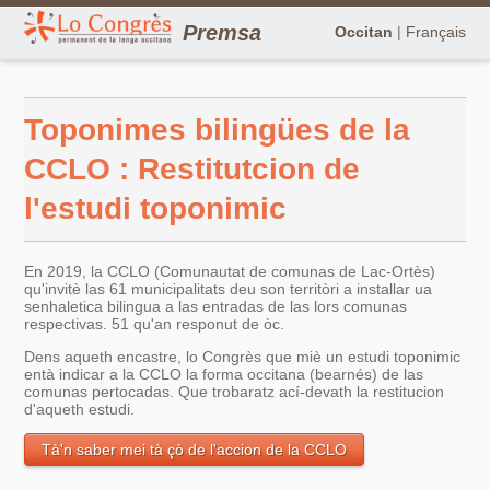
Premsa
Occitan
|
Français
Toponimes bilingües de la
CCLO : Restitutcion de
l'estudi toponimic
En 2019, la CCLO (Comunautat de comunas de Lac-Ortès)
qu'invitè las 61 municipalitats deu son territòri a installar ua
senhaletica bilingua a las entradas de las lors comunas
respectivas. 51 qu'an responut de òc.
Dens aqueth encastre, lo Congrès que miè un estudi toponimic
entà indicar a la CCLO la forma occitana (bearnés) de las
comunas pertocadas. Que trobaratz ací-devath la restitucion
d'aqueth estudi.
Tà'n saber mei tà çò de l'accion de la CCLO