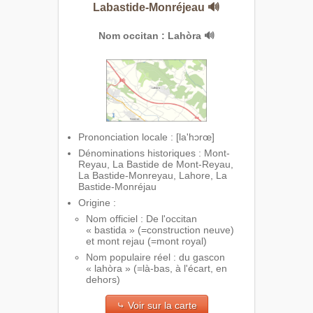
Labastide-Monréjeau
🔊
Nom occitan : Lahòra
🔊
Prononciation locale : [la'hɔrœ]
Dénominations historiques : Mont-
Reyau, La Bastide de Mont-Reyau,
La Bastide-Monreyau, Lahore, La
Bastide-Monréjau
Origine :
Nom officiel : De l'occitan
« bastida » (=construction neuve)
et mont rejau (=mont royal)
Nom populaire réel : du gascon
« lahòra » (=là-bas, à l'écart, en
dehors)
⤷ Voir sur la carte