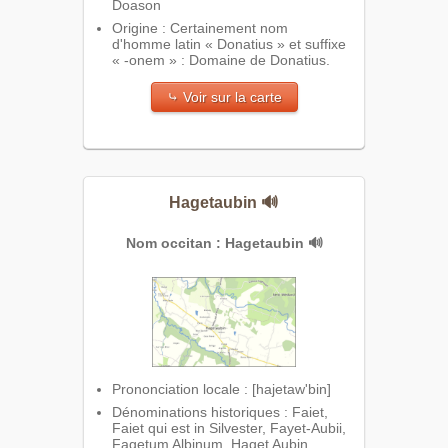
Doason
Origine : Certainement nom
d'homme latin « Donatius » et suffixe
« -onem » : Domaine de Donatius.
⤷ Voir sur la carte
Hagetaubin
🔊
Nom occitan : Hagetaubin
🔊
Prononciation locale : [hajetaw'bin]
Dénominations historiques : Faiet,
Faiet qui est in Silvester, Fayet-Aubii,
Fagetum Albinum, Haget Aubin