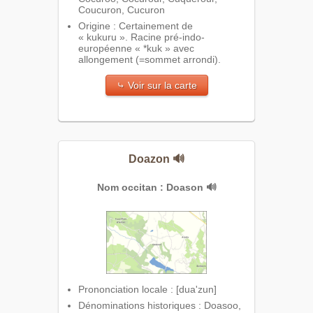
Coucuron, Cucuron
Origine : Certainement de
« kukuru ». Racine pré-indo-
européenne « *kuk » avec
allongement (=sommet arrondi).
⤷ Voir sur la carte
Doazon
🔊
Nom occitan : Doason
🔊
Prononciation locale : [dua'zun]
Dénominations historiques : Doasoo,