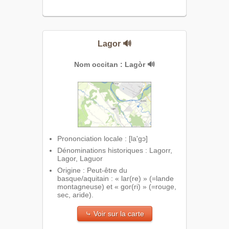
Lagor
🔊
Nom occitan : Lagòr
🔊
Prononciation locale : [la'gɔ]
Dénominations historiques : Lagorr,
Lagor, Laguor
Origine : Peut-être du
basque/aquitain : « lar(re) » (=lande
montagneuse) et « gor(ri) » (=rouge,
sec, aride).
⤷ Voir sur la carte