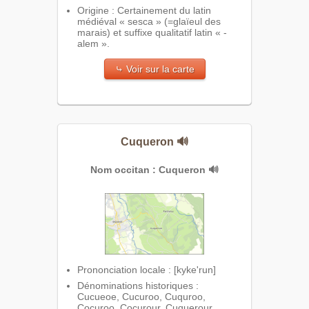
Origine : Certainement du latin
médiéval « sesca » (=glaïeul des
marais) et suffixe qualitatif latin « -
alem ».
⤷ Voir sur la carte
Cuqueron
🔊
Nom occitan : Cuqueron
🔊
Prononciation locale : [kyke'run]
Dénominations historiques :
Cucueoe, Cucuroo, Cuquroo,
Cocuroo, Cocurour, Cuquerour,