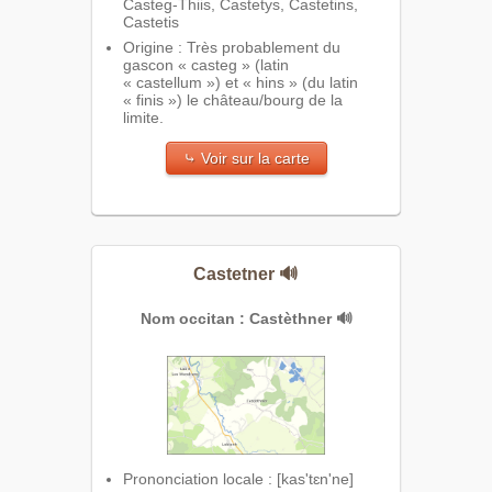
Casteg-Thiis, Castetys, Castetins,
Castetis
Origine : Très probablement du
gascon « casteg » (latin
« castellum ») et « hins » (du latin
« finis ») le château/bourg de la
limite.
⤷ Voir sur la carte
Castetner
🔊
Nom occitan : Castèthner
🔊
Prononciation locale : [kas'tɛn'ne]